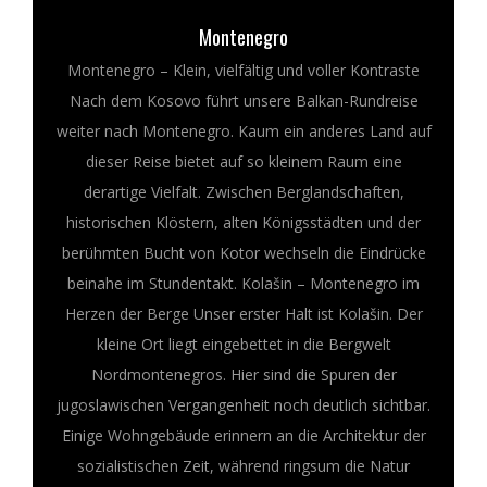
D
Montenegro
I
Montenegro – Klein, vielfältig und voller Kontraste
G
Nach dem Kosovo führt unsere Balkan-Rundreise
weiter nach Montenegro. Kaum ein anderes Land auf
THAILAND - BANGKOK
I
dieser Reise bietet auf so kleinem Raum eine
REISEBERICHT
derartige Vielfalt. Zwischen Berglandschaften,
T
historischen Klöstern, alten Königsstädten und der
berühmten Bucht von Kotor wechseln die Eindrücke
A
beinahe im Stundentakt. Kolašin – Montenegro im
Herzen der Berge Unser erster Halt ist Kolašin. Der
L
kleine Ort liegt eingebettet in die Bergwelt
Nordmontenegros. Hier sind die Spuren der
P
MIRADOR PUTANA
jugoslawischen Vergangenheit noch deutlich sichtbar.
Einige Wohngebäude erinnern an die Architektur der
H
REISEBERICHT
sozialistischen Zeit, während ringsum die Natur