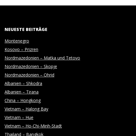
2014-
O
11-
02
T
NEUESTE BEITRÄGE
O
Montenegro
Kosovo – Prizren
G
Nordmazedonien – Matka und Tetovo
Nordmazedonien – Skopje
R
Nordmazedonien – Ohrid
Albanien – Shkodra
A
Albanien – Tirana
China – Hongkong
P
Vietnam – Halong Bay
Vietnam – Hue
H
Vietnam – Ho-Chi-Minh-Stadt
Thailand – Bangkok