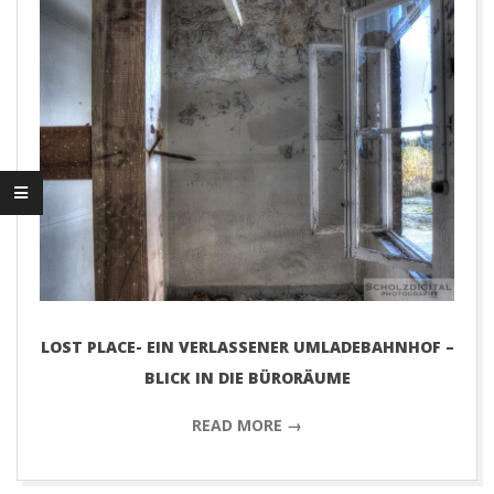
D
I
G
I
T
A
L
LOST PLACE- EIN VERLASSENER UMLADEBAHNHOF –
BLICK IN DIE BÜRORÄUME
P
READ MORE →
H