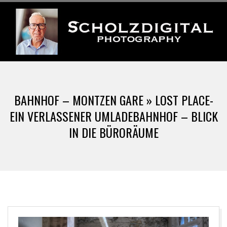
Skip
to
content
S
Primary
C
Navigation
BAHNHOF – MONTZEN GARE »
LOST PLACE-
Menu
H
EIN VERLASSENER UMLADEBAHNHOF – BLICK
IN DIE BÜRORÄUME
O
L
Z