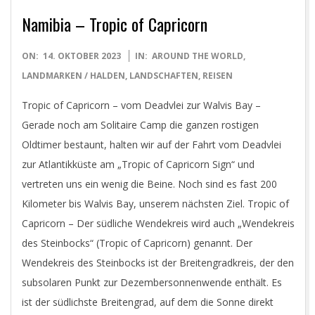
Namibia – Tropic of Capricorn
2023-
ON:
14. OKTOBER 2023
IN:
AROUND THE WORLD
,
10-
LANDMARKEN / HALDEN
,
LANDSCHAFTEN
,
REISEN
14
Tropic of Capricorn – vom Deadvlei zur Walvis Bay –
Gerade noch am Solitaire Camp die ganzen rostigen
Oldtimer bestaunt, halten wir auf der Fahrt vom Deadvlei
zur Atlantikküste am „Tropic of Capricorn Sign“ und
vertreten uns ein wenig die Beine. Noch sind es fast 200
Kilometer bis Walvis Bay, unserem nächsten Ziel. Tropic of
Capricorn – Der südliche Wendekreis wird auch „Wendekreis
des Steinbocks“ (Tropic of Capricorn) genannt. Der
Wendekreis des Steinbocks ist der Breitengradkreis, der den
subsolaren Punkt zur Dezembersonnenwende enthält. Es
ist der südlichste Breitengrad, auf dem die Sonne direkt