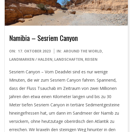
Namibia – Sesriem Canyon
2023-
ON:
17. OKTOBER 2023
IN:
AROUND THE WORLD
,
10-
LANDMARKEN / HALDEN
,
LANDSCHAFTEN
,
REISEN
17
Sesriem Canyon – Vom Deadvlei sind es nur wenige
Minuten, die wir zum Sesriem Canyon fahren. Spannend,
dass der Fluss Tsauchab im Zeitraum von zwei Millionen
Jahren den etwa einen Kilometer langen und bis zu 30
Meter tiefen Sesriem Canyon in tertiäre Sedimentgesteine
hineingefressen hat, um dann im Sandmeer der Namib zu
versickern, ohne heutzutage oberirdisch den Atlantik zu
erreichen. Wir kraxeln den steinigen Weg hinunter in den