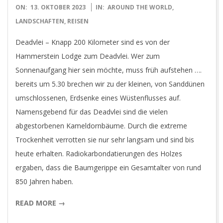
2023-
ON:
13. OKTOBER 2023
IN:
AROUND THE WORLD
,
10-
LANDSCHAFTEN
,
REISEN
13
Deadvlei – Knapp 200 Kilometer sind es von der
Hammerstein Lodge zum Deadvlei. Wer zum
Sonnenaufgang hier sein möchte, muss früh aufstehen ….
bereits um 5.30 brechen wir zu der kleinen, von Sanddünen
umschlossenen, Erdsenke eines Wüstenflusses auf.
Namensgebend für das Deadvlei sind die vielen
abgestorbenen Kameldornbäume. Durch die extreme
Trockenheit verrotten sie nur sehr langsam und sind bis
heute erhalten. Radiokarbondatierungen des Holzes
ergaben, dass die Baumgerippe ein Gesamtalter von rund
850 Jahren haben.
READ MORE →