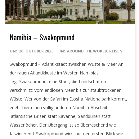
Y
Namibia – Swakopmund
2023-
ON:
26. OKTOBER 2023
IN:
AROUND THE WORLD
,
REISEN
10-
Swakopmund – Atlantikstadt zwischen Wüste & Meer An
26
der rauen Atlantikküste im Westen Namibias
liegt Swakopmund, eine Stadt, die Landschaften
verschmilzt: vom endlosen Meer bis zur staubtrockenen
Wüste. Wer von der Safari im Etosha Nationalpark kommt,
erlebt hier einen völlig anderen Namibia-Abschnitt –
atlantische Brisen statt Savanne, Sanddünen statt
Wasserlöcher. Der Übergang ist so überraschend wie
faszinierend. Swakopmund wirkt auf den ersten Blick wie