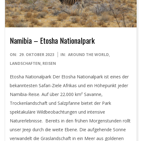
D
I
G
Namibia – Etosha Nationalpark
I
2023-
ON:
29. OKTOBER 2023
IN:
AROUND THE WORLD
,
T
10-
LANDSCHAFTEN
,
REISEN
29
Etosha Nationalpark Der Etosha Nationalpark ist eines der
A
bekanntesten Safari-Ziele Afrikas und ein Höhepunkt jeder
Namibia-Reise. Auf über 22.000 km² Savanne,
L
Trockenlandschaft und Salzpfanne bietet der Park
spektakuläre Wildbeobachtungen und intensive
P
Naturerlebnisse. Bereits in den frühen Morgenstunden rollt
H
unser Jeep durch die weite Ebene. Die aufgehende Sonne
verwandelt die Graslandschaft in ein Meer aus goldenen