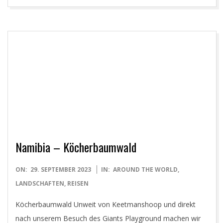
Namibia – Köcherbaumwald
2023-
ON:
29. SEPTEMBER 2023
IN:
AROUND THE WORLD
,
09-
LANDSCHAFTEN
,
REISEN
29
Köcherbaumwald Unweit von Keetmanshoop und direkt
nach unserem Besuch des Giants Playground machen wir