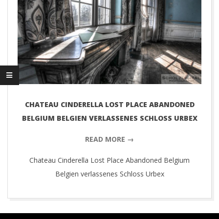
D
I
G
I
T
CHATEAU CINDERELLA LOST PLACE ABANDONED
BELGIUM BELGIEN VERLASSENES SCHLOSS URBEX
A
READ MORE →
L
Chateau Cinderella Lost Place Abandoned Belgium
Belgien verlassenes Schloss Urbex
P
H
2018-
03-