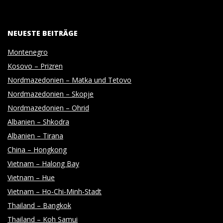
O
25
NEUESTE BEITRÄGE
T
Montenegro
O
Kosovo – Prizren
Nordmazedonien – Matka und Tetovo
G
Nordmazedonien – Skopje
Nordmazedonien – Ohrid
R
Albanien – Shkodra
Albanien – Tirana
A
China – Hongkong
Vietnam – Halong Bay
P
Vietnam – Hue
Vietnam – Ho-Chi-Minh-Stadt
H
Thailand – Bangkok
Thailand – Koh Samui