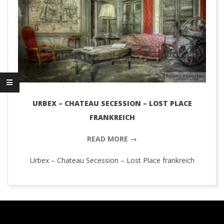
D
I
G
I
T
URBEX – CHATEAU SECESSION – LOST PLACE
FRANKREICH
A
READ MORE →
L
Urbex – Chateau Secession – Lost Place frankreich
P
2017-
H
05-
26