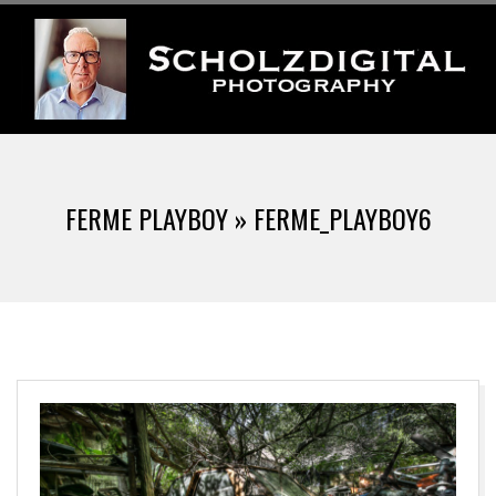
Skip
to
content
S
Primary
C
Navigation
FERME PLAYBOY »
FERME_PLAYBOY6
Menu
H
O
L
Z