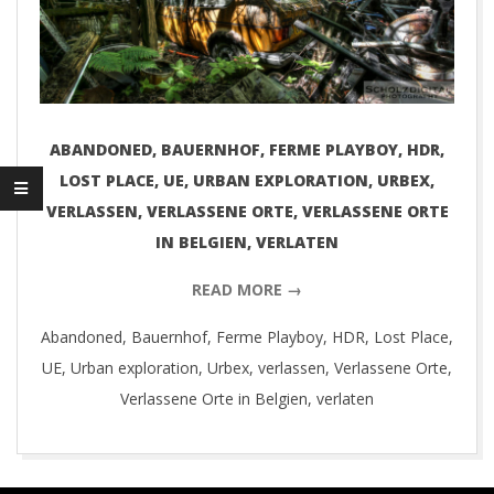
D
I
G
ABANDONED, BAUERNHOF, FERME PLAYBOY, HDR,
I
LOST PLACE, UE, URBAN EXPLORATION, URBEX,
VERLASSEN, VERLASSENE ORTE, VERLASSENE ORTE
T
IN BELGIEN, VERLATEN
A
READ MORE →
L
Abandoned, Bauernhof, Ferme Playboy, HDR, Lost Place,
UE, Urban exploration, Urbex, verlassen, Verlassene Orte,
P
Verlassene Orte in Belgien, verlaten
H
2019-