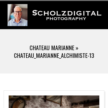
Skip
to
content
S
Primary
C
Navigation
CHATEAU MARIANNE »
Menu
H
CHATEAU_MARIANNE_ALCHIMISTE-13
O
L
Z