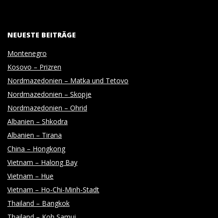
03-
O
07
T
NEUESTE BEITRÄGE
Montenegro
O
Kosovo – Prizren
Nordmazedonien – Matka und Tetovo
G
Nordmazedonien – Skopje
Nordmazedonien – Ohrid
R
Albanien – Shkodra
Albanien – Tirana
A
China – Hongkong
Vietnam – Halong Bay
P
Vietnam – Hue
Vietnam – Ho-Chi-Minh-Stadt
H
Thailand – Bangkok
Thailand – Koh Samui