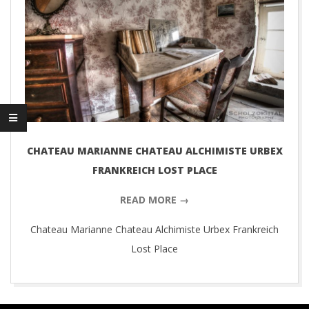
D
I
G
I
T
CHATEAU MARIANNE CHATEAU ALCHIMISTE URBEX
FRANKREICH LOST PLACE
A
READ MORE →
L
Chateau Marianne Chateau Alchimiste Urbex Frankreich
P
Lost Place
H
2018-