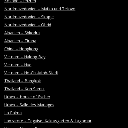
Kosovo – Prizren
O
Nordmazedonien – Matka und Tetovo
Nordmazedonien – Skopje
T
Nordmazedonien – Ohrid
Albanien – Shkodra
O
Albanien – Tirana
China – Hongkong
G
Vietnam – Halong Bay
Vietnam – Hue
R
Vietnam – Ho-Chi-Minh-Stadt
Thailand – Bangkok
A
Thailand – Koh Samui
Urbex – House of Escher
P
Urbex – Salle des Mariages
La Palma
H
Lanzarote – Teguise, Kaktusgarten & Lagomar