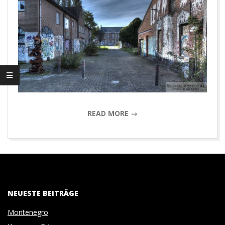
D
I
G
I
T
READ MORE →
A
2014-
L
10-
19
P
NEUESTE BEITRÄGE
H
Montenegro