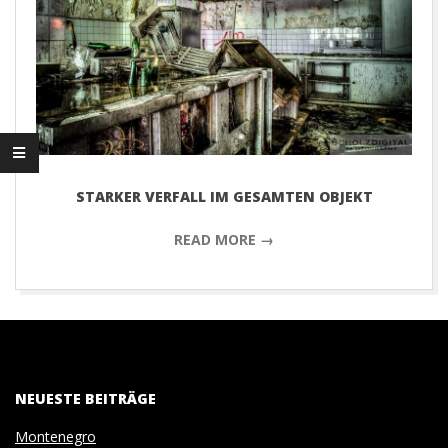
D
I
G
I
T
STARKER VERFALL IM GESAMTEN OBJEKT
READ MORE →
A
2016-
L
05-
P
26
NEUESTE BEITRÄGE
H
Montenegro