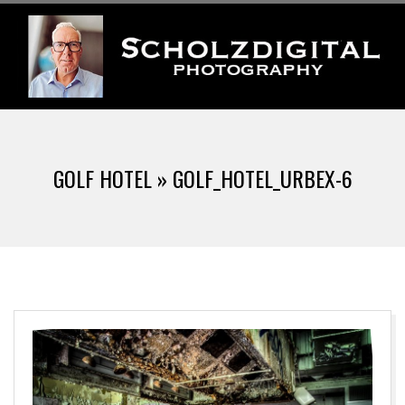
Skip
to
content
S
Primary
C
Navigation
GOLF HOTEL »
GOLF_HOTEL_URBEX-6
Menu
H
O
L
Z