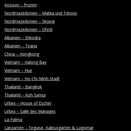
Kosovo – Prizren
O
Nordmazedonien – Matka und Tetovo
T
Nordmazedonien – Skopje
Nordmazedonien – Ohrid
O
Albanien – Shkodra
Albanien – Tirana
G
China – Hongkong
Vietnam – Halong Bay
R
Vietnam – Hue
Vietnam – Ho-Chi-Minh-Stadt
A
Thailand – Bangkok
Thailand – Koh Samui
P
Urbex – House of Escher
Urbex – Salle des Mariages
H
La Palma
Lanzarote – Teguise, Kaktusgarten & Lagomar