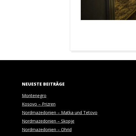
H
O
T
O
2016-
G
08-
15
R
NEUESTE BEITRÄGE
A
Montenegro
Kosovo – Prizren
P
Nordmazedonien – Matka und Tetovo
Nordmazedonien – Skopje
H
Nordmazedonien – Ohrid