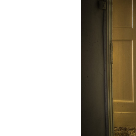
D
I
G
I
T
A
L
P