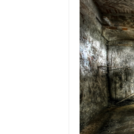
D
I
G
I
T
A
L
P