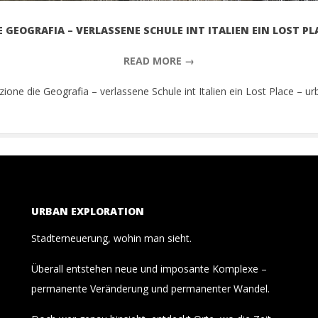
E GEOGRAFIA – VERLASSENE SCHULE INT ITALIEN EIN LOST PL
READ MORE →
zione die Geografia – verlassene Schule int Italien ein Lost Place – ur
URBAN EXPLORATION
Stadterneuerung, wohin man sieht.
Überall entstehen neue und imposante Komplexe –
permanente Veränderung und permanenter Wandel.