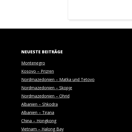
O
T
2018-
O
03-
30
G
NEUESTE BEITRÄGE
R
Montenegro
Kosovo – Prizren
A
Nordmazedonien – Matka und Tetovo
Nordmazedonien – Skopje
P
Nordmazedonien – Ohrid
Albanien – Shkodra
H
Albanien – Tirana
China – Hongkong
Y
Vietnam – Halong Bay