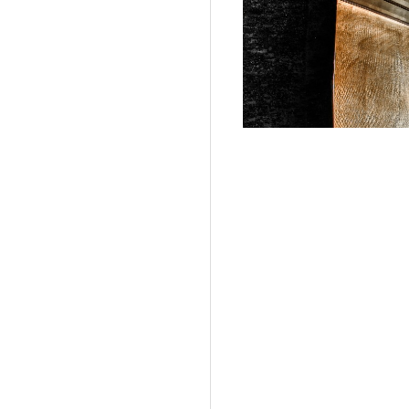
I
G
I
T
A
L
P
H