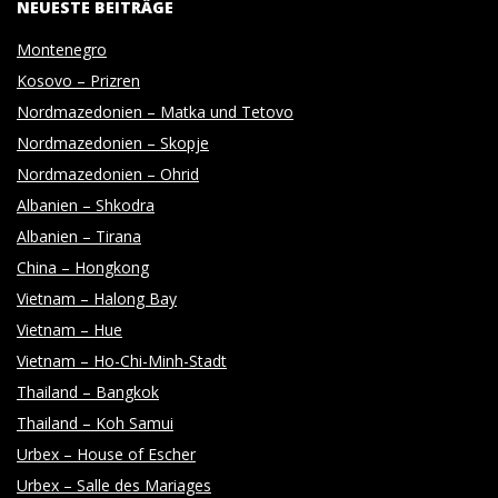
NEUESTE BEITRÄGE
O
Montenegro
T
Kosovo – Prizren
Nordmazedonien – Matka und Tetovo
O
Nordmazedonien – Skopje
Nordmazedonien – Ohrid
G
Albanien – Shkodra
Albanien – Tirana
R
China – Hongkong
Vietnam – Halong Bay
A
Vietnam – Hue
Vietnam – Ho-Chi-Minh-Stadt
P
Thailand – Bangkok
Thailand – Koh Samui
H
Urbex – House of Escher
Urbex – Salle des Mariages