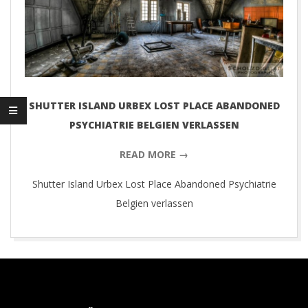
D
I
G
I
SHUTTER ISLAND URBEX LOST PLACE ABANDONED
PSYCHIATRIE BELGIEN VERLASSEN
T
READ MORE →
A
Shutter Island Urbex Lost Place Abandoned Psychiatrie
Belgien verlassen
L
P
2018-
03-
H
28