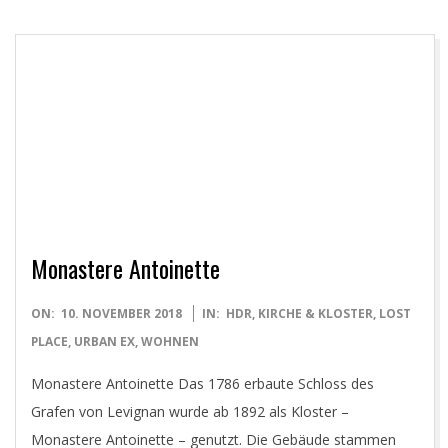
Monastere Antoinette
2018-
ON:
10. NOVEMBER 2018
IN:
HDR
,
KIRCHE & KLOSTER
,
LOST
11-
PLACE
,
URBAN EX
,
WOHNEN
10
Monastere Antoinette Das 1786 erbaute Schloss des
Grafen von Levignan wurde ab 1892 als Kloster –
Monastere Antoinette – genutzt. Die Gebäude stammen