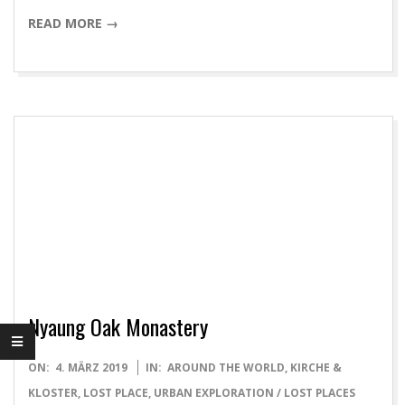
READ MORE →
Nyaung Oak Monastery
2019-
ON:
4. MÄRZ 2019
IN:
AROUND THE WORLD
,
KIRCHE &
03-
KLOSTER
,
LOST PLACE
,
URBAN EXPLORATION / LOST PLACES