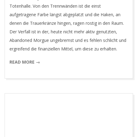
O
Totenhalle. Von den Trennwänden ist die einst
aufgetragene Farbe längst abgeplatzt und die Haken, an
T
denen die Trauerkränze hingen, ragen rostig in den Raum.
Der Verfall ist in der, heute nicht mehr aktiv genutzten,
O
Abandoned Morgue ungebremst und es fehlen schlicht und
ergreifend die finanziellen Mittel, um diese zu erhalten.
G
READ MORE →
R
A
P
H