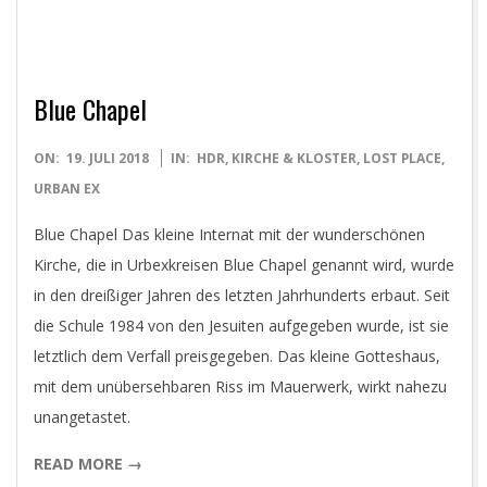
Blue Chapel
2018-
ON:
19. JULI 2018
IN:
HDR
,
KIRCHE & KLOSTER
,
LOST PLACE
,
07-
URBAN EX
19
Blue Chapel Das kleine Internat mit der wunderschönen
Kirche, die in Urbexkreisen Blue Chapel genannt wird, wurde
in den dreißiger Jahren des letzten Jahrhunderts erbaut. Seit
die Schule 1984 von den Jesuiten aufgegeben wurde, ist sie
letztlich dem Verfall preisgegeben. Das kleine Gotteshaus,
mit dem unübersehbaren Riss im Mauerwerk, wirkt nahezu
unangetastet.
READ MORE →