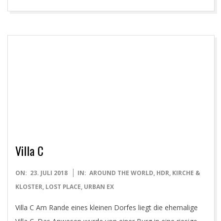
Villa C
2018-
ON:
23. JULI 2018
IN:
AROUND THE WORLD
,
HDR
,
KIRCHE &
07-
KLOSTER
,
LOST PLACE
,
URBAN EX
23
Villa C Am Rande eines kleinen Dorfes liegt die ehemalige