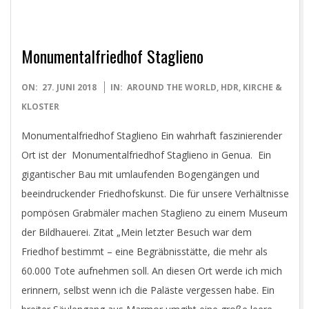
Monumentalfriedhof Staglieno
2018-
ON:
27. JUNI 2018
IN:
AROUND THE WORLD
,
HDR
,
KIRCHE &
06-
KLOSTER
27
Monumentalfriedhof Staglieno Ein wahrhaft faszinierender
Ort ist der Monumentalfriedhof Staglieno in Genua. Ein
gigantischer Bau mit umlaufenden Bogengängen und
beeindruckender Friedhofskunst. Die für unsere Verhältnisse
pompösen Grabmäler machen Staglieno zu einem Museum
der Bildhauerei. Zitat „Mein letzter Besuch war dem
Friedhof bestimmt – eine Begräbnisstätte, die mehr als
60.000 Tote aufnehmen soll. An diesen Ort werde ich mich
erinnern, selbst wenn ich die Paläste vergessen habe. Ein