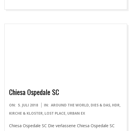
Chiesa Ospedale SC
2018-
ON:
5. JULI 2018
IN:
AROUND THE WORLD
,
DIES & DAS
,
HDR
,
07-
KIRCHE & KLOSTER
,
LOST PLACE
,
URBAN EX
05
Chiesa Ospedale SC Die verlassene Chiesa Ospedale SC