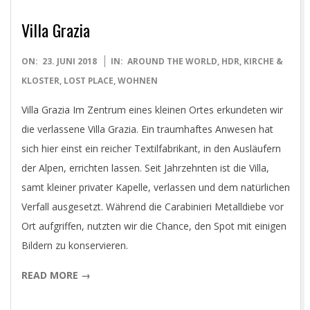
Villa Grazia
2018-
ON:
23. JUNI 2018
IN:
AROUND THE WORLD
,
HDR
,
KIRCHE &
06-
KLOSTER
,
LOST PLACE
,
WOHNEN
23
Villa Grazia Im Zentrum eines kleinen Ortes erkundeten wir
die verlassene Villa Grazia. Ein traumhaftes Anwesen hat
sich hier einst ein reicher Textilfabrikant, in den Ausläufern
der Alpen, errichten lassen. Seit Jahrzehnten ist die Villa,
samt kleiner privater Kapelle, verlassen und dem natürlichen
Verfall ausgesetzt. Während die Carabinieri Metalldiebe vor
Ort aufgriffen, nutzten wir die Chance, den Spot mit einigen
Bildern zu konservieren.
READ MORE →