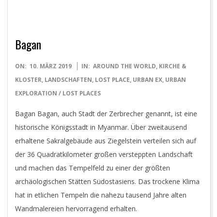
Y
Bagan
2019-
ON:
10. MÄRZ 2019
IN:
AROUND THE WORLD
,
KIRCHE &
03-
KLOSTER
,
LANDSCHAFTEN
,
LOST PLACE
,
URBAN EX
,
URBAN
10
EXPLORATION / LOST PLACES
Bagan Bagan, auch Stadt der Zerbrecher genannt, ist eine
historische Königsstadt in Myanmar. Über zweitausend
erhaltene Sakralgebäude aus Ziegelstein verteilen sich auf
der 36 Quadratkilometer großen versteppten Landschaft
und machen das Tempelfeld zu einer der größten
archäologischen Stätten Südostasiens. Das trockene Klima
hat in etlichen Tempeln die nahezu tausend Jahre alten
Wandmalereien hervorragend erhalten.