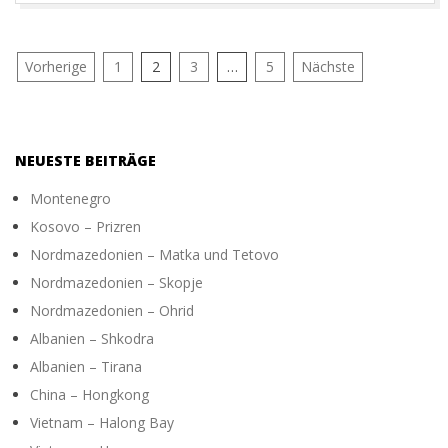
Seitennummerierung
Vorherige
1
2
3
…
5
Nächste
der
Beiträge
NEUESTE BEITRÄGE
Montenegro
Kosovo – Prizren
Nordmazedonien – Matka und Tetovo
Nordmazedonien – Skopje
Nordmazedonien – Ohrid
Albanien – Shkodra
Albanien – Tirana
China – Hongkong
Vietnam – Halong Bay