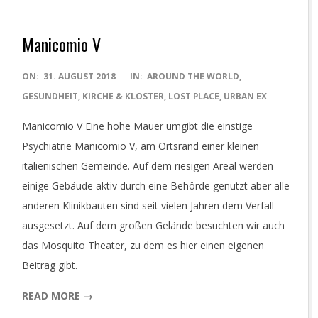
Manicomio V
2018-
ON:
31. AUGUST 2018
IN:
AROUND THE WORLD
,
08-
GESUNDHEIT
,
KIRCHE & KLOSTER
,
LOST PLACE
,
URBAN EX
31
Manicomio V Eine hohe Mauer umgibt die einstige
Psychiatrie Manicomio V, am Ortsrand einer kleinen
italienischen Gemeinde. Auf dem riesigen Areal werden
einige Gebäude aktiv durch eine Behörde genutzt aber alle
anderen Klinikbauten sind seit vielen Jahren dem Verfall
ausgesetzt. Auf dem großen Gelände besuchten wir auch
das Mosquito Theater, zu dem es hier einen eigenen
Beitrag gibt.
READ MORE →