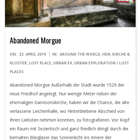
D
I
G
Abandoned Morgue
I
2019-
ON:
22. APRIL 2019
IN:
AROUND THE WORLD
,
HDR
,
KIRCHE &
T
04-
KLOSTER
,
LOST PLACE
,
URBAN EX
,
URBAN EXPLORATION / LOST
22
PLACES
A
Abandoned Morgue Außerhalb der Stadt wurde 1529 der
neue Friedhof angelegt. Nur wenige Meter neben der
L
ehemaligen Garnisonskirche, haben wir die Chance, die alte
verlassene Leichenhalle, wo Hinterbliebene Abschied von
P
Ihren Liebsten nehmen konnten, zu fotografieren. Vor Kopf
H
ein Raum mit Seziertisch und ganz friedlich dringt durch die
bemalten Bleigläser das Sonnenlicht ins Innere der