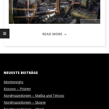
D
I
G
READ MORE →
I
T
2017-
05-
A
04
NEUESTE BEITRÄGE
L
Montenegro
P
Kosovo – Prizren
Nordmazedonien – Matka und Tetovo
H
Nordmazedonien – Skopje