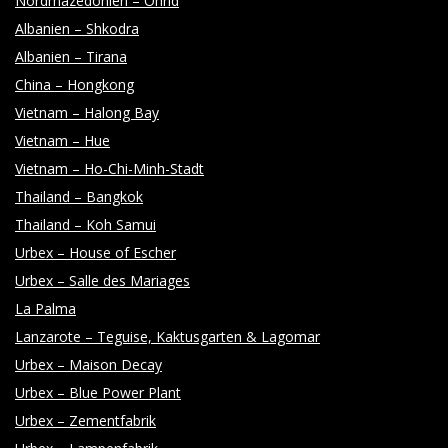
Nordmazedonien – Ohrid
O
Albanien – Shkodra
Albanien – Tirana
T
China – Hongkong
Vietnam – Halong Bay
O
Vietnam – Hue
Vietnam – Ho-Chi-Minh-Stadt
G
Thailand – Bangkok
Thailand – Koh Samui
R
Urbex – House of Escher
Urbex – Salle des Mariages
A
La Palma
Lanzarote – Teguise, Kaktusgarten & Lagomar
P
Urbex – Maison Decay
Urbex – Blue Power Plant
H
Urbex – Zementfabrik