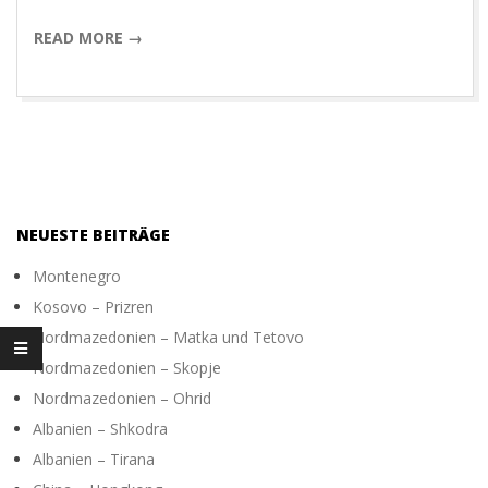
O
READ MORE →
T
O
G
NEUESTE BEITRÄGE
R
Montenegro
Kosovo – Prizren
A
Nordmazedonien – Matka und Tetovo
Nordmazedonien – Skopje
P
Nordmazedonien – Ohrid
Albanien – Shkodra
H
Albanien – Tirana