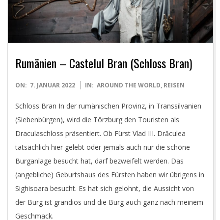
D
I
G
Rumänien – Castelul Bran (Schloss Bran)
I
2022-
ON:
7. JANUAR 2022
IN:
AROUND THE WORLD
,
REISEN
T
01-
Schloss Bran In der rumänischen Provinz, in Transsilvanien
07
(Siebenbürgen), wird die Törzburg den Touristen als
A
Draculaschloss präsentiert. Ob Fürst Vlad III. Drăculea
tatsächlich hier gelebt oder jemals auch nur die schöne
L
Burganlage besucht hat, darf bezweifelt werden. Das
(angebliche) Geburtshaus des Fürsten haben wir übrigens in
P
Sighisoara besucht. Es hat sich gelohnt, die Aussicht von
H
der Burg ist grandios und die Burg auch ganz nach meinem
Geschmack.