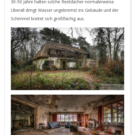
30-50 Jahre halten solche Reetdächer normalerweise.
O
Überall dringt Wasser ungebremst ins Gebäude und der
Schimmel breitet sich großflächig aus.
T
O
G
R
A
P
H