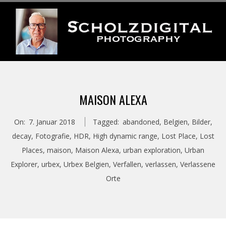
Skip
to
content
S
Primary
C
Navigation
MAISON ALEXA
Menu
H
On:
7. Januar 2018
Tagged:
abandoned
,
Belgien
,
Bilder
,
O
decay
,
Fotografie
,
HDR
,
High dynamic range
,
Lost Place
,
Lost
Places
,
maison
,
Maison Alexa
,
urban exploration
,
Urban
L
Explorer
,
urbex
,
Urbex Belgien
,
Verfallen
,
verlassen
,
Verlassene
Orte
Z