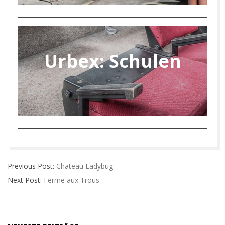
Urbex: Schulen
2018-
Previous Post:
Chateau Ladybug
01-
Next Post:
Ferme aux Trous
07