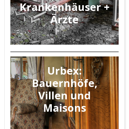
Krankenhäuser +
Ärzte
Urbex:
Bauernhöfe,
Villen und
Maisons