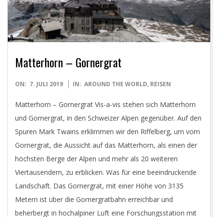
D
I
G
Matterhorn – Gornergrat
I
2019-
ON:
7. JULI 2019
IN:
AROUND THE WORLD
,
REISEN
T
07-
Matterhorn – Gornergrat Vis-a-vis stehen sich Matterhorn
07
und Gornergrat, in den Schweizer Alpen gegenüber. Auf den
A
Spuren Mark Twains erklimmen wir den Riffelberg, um vom
Gornergrat, die Aussicht auf das Matterhorn, als einen der
L
höchsten Berge der Alpen und mehr als 20 weiteren
Viertausendern, zu erblicken. Was für eine beeindruckende
P
Landschaft. Das Gornergrat, mit einer Höhe von 3135
H
Metern ist über die Gornergratbahn erreichbar und
beherbergt in hochalpiner Luft eine Forschungsstation mit