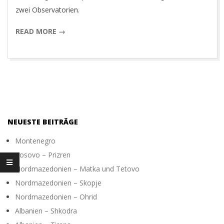
O
zwei Observatorien.
READ MORE →
T
O
G
R
NEUESTE BEITRÄGE
Montenegro
A
Kosovo – Prizren
Nordmazedonien – Matka und Tetovo
P
Nordmazedonien – Skopje
Nordmazedonien – Ohrid
H
Albanien – Shkodra