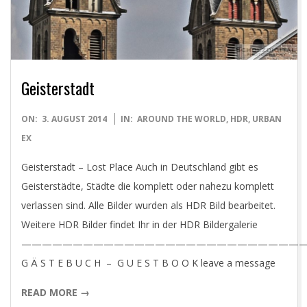
D
I
G
Geisterstadt
I
2014-
ON:
3. AUGUST 2014
IN:
AROUND THE WORLD
,
HDR
,
URBAN
T
08-
EX
03
Geisterstadt – Lost Place Auch in Deutschland gibt es
A
Geisterstädte, Städte die komplett oder nahezu komplett
verlassen sind. Alle Bilder wurden als HDR Bild bearbeitet.
L
Weitere HDR Bilder findet Ihr in der HDR Bildergalerie
———————————————————————————
P
G Ä S T E B U C H – G U E S T B O O K leave a message
H
READ MORE →