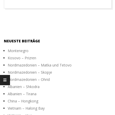
O
T
O
NEUESTE BEITRÄGE
G
Montenegro
Kosovo – Prizren
R
Nordmazedonien – Matka und Tetovo
Nordmazedonien – Skopje
A
Nordmazedonien – Ohrid
Albanien – Shkodra
P
Albanien – Tirana
China – Hongkong
H
Vietnam – Halong Bay