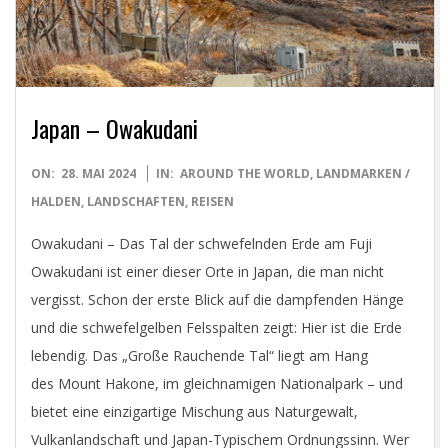
D
I
G
Japan – Owakudani
I
2024-
ON:
28. MAI 2024
IN:
AROUND THE WORLD
,
LANDMARKEN /
T
05-
HALDEN
,
LANDSCHAFTEN
,
REISEN
28
Owakudani – Das Tal der schwefelnden Erde am Fuji
A
Owakudani ist einer dieser Orte in Japan, die man nicht
vergisst. Schon der erste Blick auf die dampfenden Hänge
L
und die schwefelgelben Felsspalten zeigt: Hier ist die Erde
lebendig. Das „Große Rauchende Tal“ liegt am Hang
P
des Mount Hakone, im gleichnamigen Nationalpark – und
H
bietet eine einzigartige Mischung aus Naturgewalt,
Vulkanlandschaft und Japan-Typischem Ordnungssinn. Wer