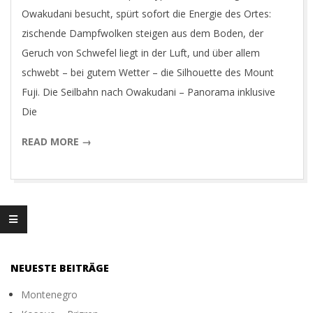
O
Owakudani besucht, spürt sofort die Energie des Ortes:
zischende Dampfwolken steigen aus dem Boden, der
T
Geruch von Schwefel liegt in der Luft, und über allem
schwebt – bei gutem Wetter – die Silhouette des Mount
O
Fuji. Die Seilbahn nach Owakudani – Panorama inklusive
Die
G
READ MORE →
R
A
P
NEUESTE BEITRÄGE
H
Montenegro