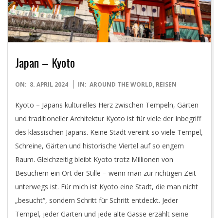
D
I
G
Japan – Kyoto
I
2024-
ON:
8. APRIL 2024
IN:
AROUND THE WORLD
,
REISEN
T
04-
Kyoto – Japans kulturelles Herz zwischen Tempeln, Gärten
08
und traditioneller Architektur Kyoto ist für viele der Inbegriff
A
des klassischen Japans. Keine Stadt vereint so viele Tempel,
Schreine, Gärten und historische Viertel auf so engem
L
Raum. Gleichzeitig bleibt Kyoto trotz Millionen von
Besuchern ein Ort der Stille – wenn man zur richtigen Zeit
P
unterwegs ist. Für mich ist Kyoto eine Stadt, die man nicht
H
„besucht“, sondern Schritt für Schritt entdeckt. Jeder
Tempel, jeder Garten und jede alte Gasse erzählt seine