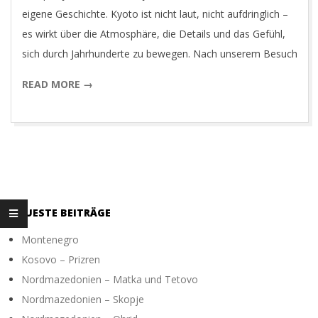
O
eigene Geschichte. Kyoto ist nicht laut, nicht aufdringlich –
es wirkt über die Atmosphäre, die Details und das Gefühl,
T
sich durch Jahrhunderte zu bewegen. Nach unserem Besuch
READ MORE →
O
G
R
A
NEUESTE BEITRÄGE
Montenegro
P
Kosovo – Prizren
Nordmazedonien – Matka und Tetovo
H
Nordmazedonien – Skopje