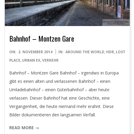
D
I
G
Bahnhof – Montzen Gare
I
2014-
ON:
2. NOVEMBER 2014
IN:
AROUND THE WORLD
,
HDR
,
LOST
T
11-
PLACE
,
URBAN EX
,
VERKEHR
02
Bahnhof – Montzen Gare Bahnhof – irgendwo in Europa
A
gibt es einen alten und verlassenen Bahnhof – einen
Umladebahnhof – einen Güterbahnhof – aber heute
L
verlassen. Dieser Bahnhof hat eine Geschichte, eine
Vergangenheit, die heute niemand mehr erahnt. Diese
P
Bilder dokumentieren den langsamen Verfall.
H
READ MORE →