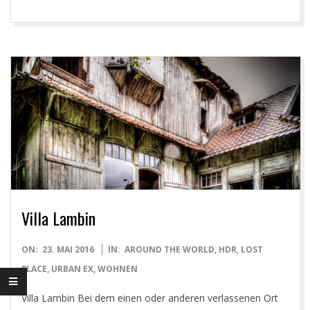
O
T
O
G
R
A
Villa Lambin
P
2016-
ON:
23. MAI 2016
IN:
AROUND THE WORLD
,
HDR
,
LOST
05-
PLACE
,
URBAN EX
,
WOHNEN
H
23
Villa Lambin Bei dem einen oder anderen verlassenen Ort