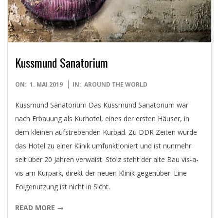
D
I
G
Kussmund Sanatorium
I
2019-
ON:
1. MAI 2019
IN:
AROUND THE WORLD
T
05-
Kussmund Sanatorium Das Kussmund Sanatorium war
01
nach Erbauung als Kurhotel, eines der ersten Häuser, in
A
dem kleinen aufstrebenden Kurbad. Zu DDR Zeiten wurde
das Hotel zu einer Klinik umfunktioniert und ist nunmehr
L
seit über 20 Jahren verwaist. Stolz steht der alte Bau vis-a-
vis am Kurpark, direkt der neuen Klinik gegenüber. Eine
P
Folgenutzung ist nicht in Sicht.
H
READ MORE →